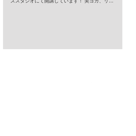
ズスタジオにて開講しています！ 美ヨガ、リラ
ックスヨガなどお好みのコースに合わせてご参
加ください。 他にも子供向け講座のバレエ教
室、空手教室、習字教室、体育教室など...
キッズスタジオ
四日市スイミング